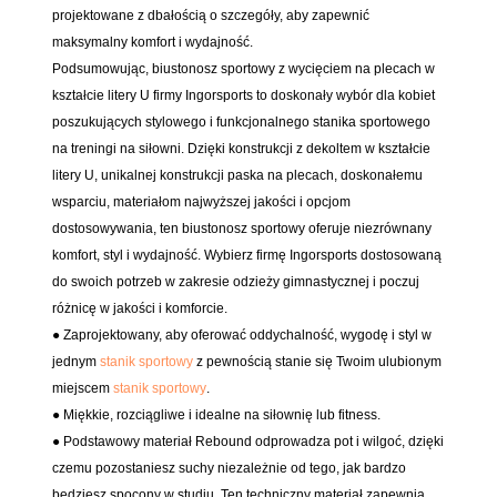
projektowane z dbałością o szczegóły, aby zapewnić
maksymalny komfort i wydajność.
Podsumowując, biustonosz sportowy z wycięciem na plecach w
kształcie litery U firmy Ingorsports to doskonały wybór dla kobiet
poszukujących stylowego i funkcjonalnego stanika sportowego
na treningi na siłowni. Dzięki konstrukcji z dekoltem w kształcie
litery U, unikalnej konstrukcji paska na plecach, doskonałemu
wsparciu, materiałom najwyższej jakości i opcjom
dostosowywania, ten biustonosz sportowy oferuje niezrównany
komfort, styl i wydajność. Wybierz firmę Ingorsports dostosowaną
do swoich potrzeb w zakresie odzieży gimnastycznej i poczuj
różnicę w jakości i komforcie.
● Zaprojektowany, aby oferować oddychalność, wygodę i styl w
jednym
stanik sportowy
z pewnością stanie się Twoim ulubionym
miejscem
stanik sportowy
.
● Miękkie, rozciągliwe i idealne na siłownię lub fitness.
● Podstawowy materiał Rebound odprowadza pot i wilgoć, dzięki
czemu pozostaniesz suchy niezależnie od tego, jak bardzo
będziesz spocony w studiu. Ten techniczny materiał zapewnia