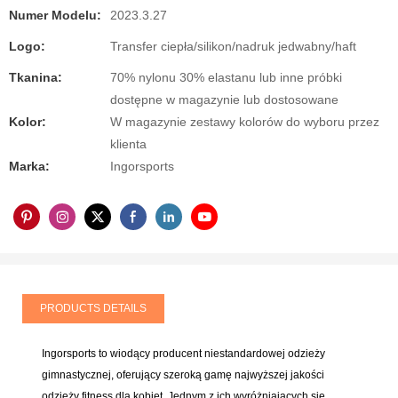
Numer Modelu:
2023.3.27
Logo:
Transfer ciepła/silikon/nadruk jedwabny/haft
Tkanina:
70% nylonu 30% elastanu lub inne próbki
dostępne w magazynie lub dostosowane
Kolor:
W magazynie zestawy kolorów do wyboru przez
klienta
Marka:
Ingorsports
PRODUCTS DETAILS
Ingorsports to wiodący producent niestandardowej odzieży
gimnastycznej, oferujący szeroką gamę najwyższej jakości
odzieży fitness dla kobiet. Jednym z ich wyróżniających się