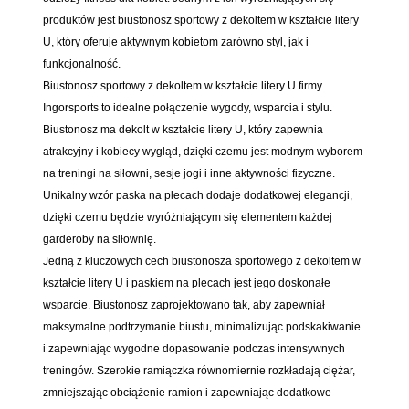
produktów jest biustonosz sportowy z dekoltem w kształcie litery
U, który oferuje aktywnym kobietom zarówno styl, jak i
funkcjonalność.
Biustonosz sportowy z dekoltem w kształcie litery U firmy
Ingorsports to idealne połączenie wygody, wsparcia i stylu.
Biustonosz ma dekolt w kształcie litery U, który zapewnia
atrakcyjny i kobiecy wygląd, dzięki czemu jest modnym wyborem
na treningi na siłowni, sesje jogi i inne aktywności fizyczne.
Unikalny wzór paska na plecach dodaje dodatkowej elegancji,
dzięki czemu będzie wyróżniającym się elementem każdej
garderoby na siłownię.
Jedną z kluczowych cech biustonosza sportowego z dekoltem w
kształcie litery U i paskiem na plecach jest jego doskonałe
wsparcie. Biustonosz zaprojektowano tak, aby zapewniał
maksymalne podtrzymanie biustu, minimalizując podskakiwanie
i zapewniając wygodne dopasowanie podczas intensywnych
treningów. Szerokie ramiączka równomiernie rozkładają ciężar,
zmniejszając obciążenie ramion i zapewniając dodatkowe