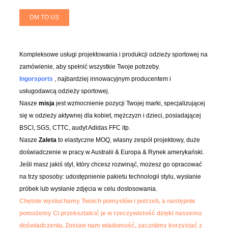
DM TO US
Kompleksowe usługi projektowania i produkcji odzieży sportowej na
zamówienie, aby spełnić wszystkie Twoje potrzeby.
Ingorsports
, najbardziej innowacyjnym producentem i
usługodawcą odzieży sportowej.
Nasze
misja
jest wzmocnienie pozycji Twojej marki, specjalizującej
się w odzieży aktywnej dla kobiet, mężczyzn i dzieci, posiadającej
BSCI, SGS, CTTC, audyt Adidas FFC itp.
Nasze
Zaleta
to elastyczne MOQ, własny zespół projektowy, duże
doświadczenie w pracy w Australii & Europa & Rynek amerykański.
Jeśli masz jakiś styl, który chcesz rozwinąć, możesz go opracować
na trzy sposoby: udostępnienie pakietu technologii stylu, wysłanie
próbek lub wysłanie zdjęcia w celu dostosowania.
Chętnie wysłuchamy Twoich pomysłów i potrzeb, a następnie
pomożemy Ci przekształcić je w rzeczywistość dzięki naszemu
doświadczeniu.
Zostaw nam wiadomość, zacznijmy korzystać z