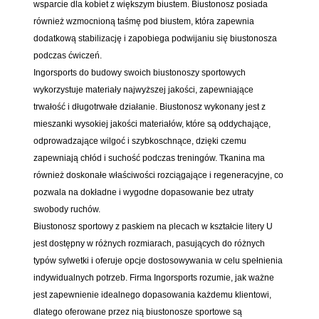
wsparcie dla kobiet z większym biustem. Biustonosz posiada
również wzmocnioną taśmę pod biustem, która zapewnia
dodatkową stabilizację i zapobiega podwijaniu się biustonosza
podczas ćwiczeń.
Ingorsports do budowy swoich biustonoszy sportowych
wykorzystuje materiały najwyższej jakości, zapewniające
trwałość i długotrwałe działanie. Biustonosz wykonany jest z
mieszanki wysokiej jakości materiałów, które są oddychające,
odprowadzające wilgoć i szybkoschnące, dzięki czemu
zapewniają chłód i suchość podczas treningów. Tkanina ma
również doskonałe właściwości rozciągające i regeneracyjne, co
pozwala na dokładne i wygodne dopasowanie bez utraty
swobody ruchów.
Biustonosz sportowy z paskiem na plecach w kształcie litery U
jest dostępny w różnych rozmiarach, pasujących do różnych
typów sylwetki i oferuje opcje dostosowywania w celu spełnienia
indywidualnych potrzeb. Firma Ingorsports rozumie, jak ważne
jest zapewnienie idealnego dopasowania każdemu klientowi,
dlatego oferowane przez nią biustonosze sportowe są