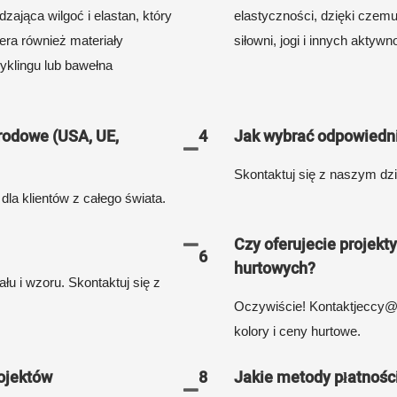
zająca wilgoć i elastan, który
elastyczności, dzięki czemu
era również materiały
siłowni, jogi i innych aktyw
cyklingu lub bawełna
rodowe (USA, UE,
4
Jak wybrać odpowiedni
Skontaktuj się z naszym dz
dla klientów z całego świata.
Czy oferujecie projek
6
hurtowych?
łu i wzoru. Skontaktuj się z
Oczywiście! Kontaktjeccy@
kolory i ceny hurtowe.
ojektów
8
Jakie metody płatnośc