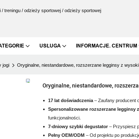
 / treningu / odzieży sportowej / odzieży sportowej
ATEGORIE
USŁUGA
INFORMACJE. CENTRUM
 jogi
Oryginalne, niestandardowe, rozszerzane legginsy z wysok
Oryginalne, niestandardowe, rozszerz
17 lat doświadczenia
– Zaufany producent o
Spersonalizowane rozszerzane legginsy 
funkcjonalności.
7-dniowy szybki degustator
– Przyspiesz p
Pełny OEM/ODM
– Od projektu po produkc