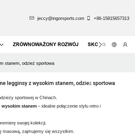
jeccy@ingorsports.com
+86-15815657313
ZRÓWNOWAŻONY ROZWÓJ
SKONTAKTUJ SIĘ Z
im stanem, odzież sportowa
ane legginsy z wysokim stanem, odzież sportowa
dzieży sportowej w Chinach.
z wysokim stanem
– idealne połączenie stylu retro i
remierę swojej kolekcji.
ję masową, zajmujemy się wszystkim.