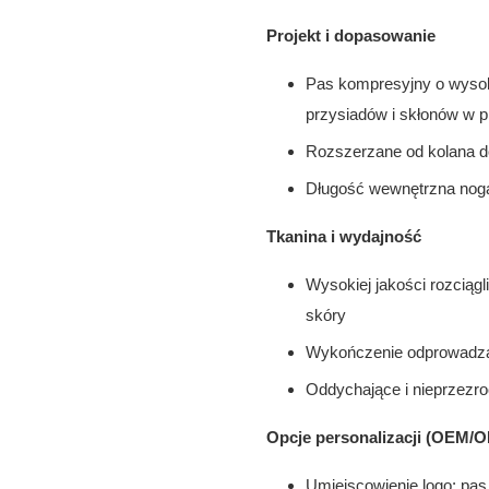
Projekt i dopasowanie
Pas kompresyjny o wysok
przysiadów i skłonów w 
Rozszerzane od kolana do 
Długość wewnętrzna nogawk
Tkanina i wydajność
Wysokiej jakości rozciągl
skóry
Wykończenie odprowadzaj
Oddychające i nieprzezro
Opcje personalizacji (OEM/
Umiejscowienie logo: pas,