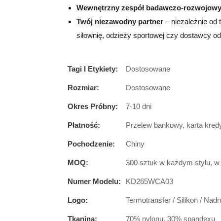
Wewnętrzny zespół badawczo-rozwojow
Twój niezawodny partner
– niezależnie od 
siłownię, odzieży sportowej czy dostawcy odz
Tagi I Etykiety:
Dostosowane
Rozmiar:
Dostosowane
Okres Próbny:
7-10 dni
Płatność:
Przelew bankowy, karta kred
Pochodzenie:
Chiny
MOQ:
300 sztuk w każdym stylu, w 
Numer Modelu:
KD265WCA03
Logo:
Termotransfer / Silikon / Nad
Tkanina:
70% nylonu, 30% spandexu