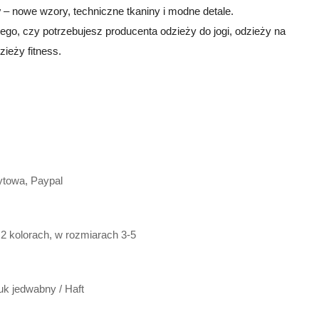
y
– nowe wzory, techniczne tkaniny i modne detale.
tego, czy potrzebujesz producenta odzieży do jogi, odzieży na
ieży fitness.
ytowa, Paypal
2 kolorach, w rozmiarach 3-5
ruk jedwabny / Haft