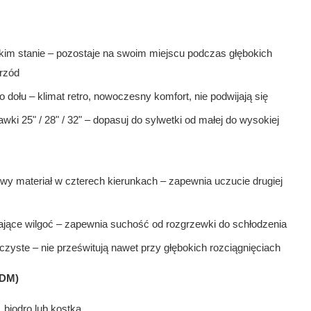
im stanie – pozostaje na swoim miejscu podczas głębokich
przód
dołu – klimat retro, nowoczesny komfort, nie podwijają się
i 25" / 28" / 32" – dopasuj do sylwetki od małej do wysokiej
iwy materiał w czterech kierunkach – zapewnia uczucie drugiej
ące wilgoć – zapewnia suchość od rozgrzewki do schłodzenia
czyste – nie prześwitują nawet przy głębokich rozciągnięciach
ODM)
 biodro lub kostka