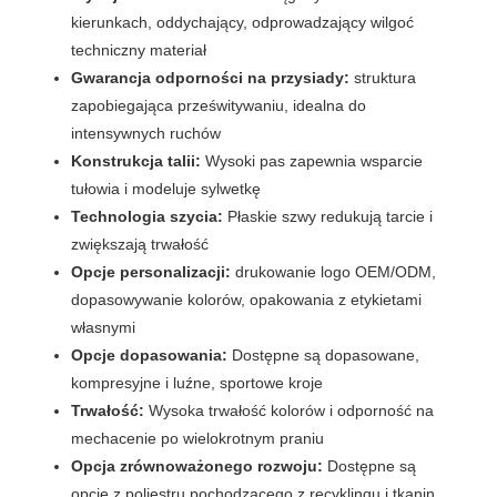
kierunkach, oddychający, odprowadzający wilgoć
techniczny materiał
Gwarancja odporności na przysiady:
struktura
zapobiegająca prześwitywaniu, idealna do
intensywnych ruchów
Konstrukcja talii:
Wysoki pas zapewnia wsparcie
tułowia i modeluje sylwetkę
Technologia szycia:
Płaskie szwy redukują tarcie i
zwiększają trwałość
Opcje personalizacji:
drukowanie logo OEM/ODM,
dopasowywanie kolorów, opakowania z etykietami
własnymi
Opcje dopasowania:
Dostępne są dopasowane,
kompresyjne i luźne, sportowe kroje
Trwałość:
Wysoka trwałość kolorów i odporność na
mechacenie po wielokrotnym praniu
Opcja zrównoważonego rozwoju:
Dostępne są
opcje z poliestru pochodzącego z recyklingu i tkanin